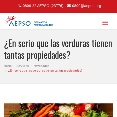
0800 22 AEPSO (23776)
0800@aepso.org
Toggle
navigat
¿En serio que las verduras tienen
tantas propiedades?
Home
Servicios
Novedades
¿En serio que las verduras tienen tantas propiedades?