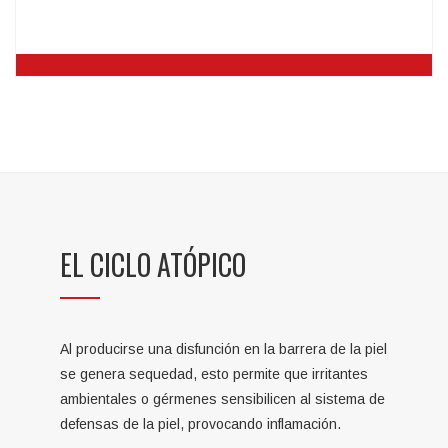
Buscá Un Especialista
Encontra un médicos especialista en en tu ciudad
EL CICLO ATÓPICO
utilizando nuestra cartilla.
Al producirse una disfunción en la barrera de la piel
se genera sequedad, esto permite que irritantes
ambientales o gérmenes sensibilicen al sistema de
defensas de la piel, provocando inflamación.