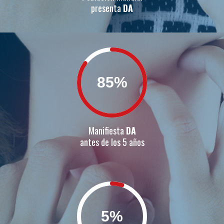
presenta
DA
85
Manifiesta
DA
antes de los 5 años
5